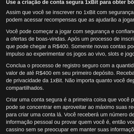
Use a criação de conta segura 1xBit para obter b
Assim que você se inscrever no 1xBit com seguranç
podem acessar recompensas que as ajudarão a jogar 
Você pode começar a jogar com segurança e confiança 
a ofertas de boas-vindas. Após um processo de inscri
que pode chegar a R$400. Somente novas contas pod
impulso ao experimentar os jogos ao vivo, slots e jog
Conclua o processo de registro seguro com a quanti
valor de até R$400 em seu primeiro depósito. Receba
de privacidade da 1xBit. Não importa quanto você de
compartilhados.
Criar uma conta segura é a primeira coisa que você 
pode se concentrar em aproveitar ao máximo suas re
para criar uma conta lá. Você receberá um número de
informação pessoal ou provar quem você é, então vo
cassino sem se preocupar em manter suas informaçõ