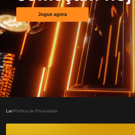
Jogue agora
Lar
Política de Privacidade