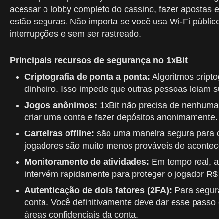
acessar o lobby completo do cassino, fazer apostas 
estão seguras. Não importa se você usa Wi-Fi público
interrupções e sem ser rastreado.
Principais recursos de segurança no 1xBit
Criptografia de ponta a ponta:
Algoritmos cript
dinheiro. Isso impede que outras pessoas leiam 
Jogos anônimos:
1xBit não precisa de nenhuma 
criar uma conta e fazer depósitos anonimamente. 
Carteiras offline:
são uma maneira segura para o
jogadores são muito menos prováveis de acontece
Monitoramento de atividades:
Em tempo real, a
intervém rapidamente para proteger o jogador R$ 
Autenticação de dois fatores (2FA):
Para segura
conta. Você definitivamente deve dar esse passo
áreas confidenciais da conta.