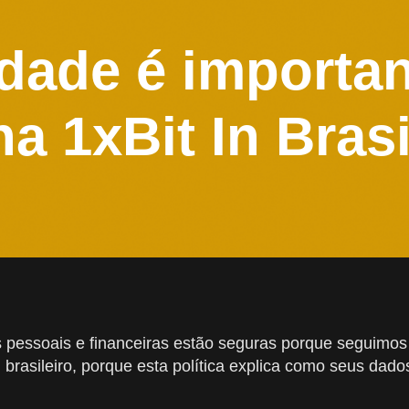
idade é importan
na 1xBit In Brasi
 pessoais e financeiras estão seguras porque seguimos s
brasileiro, porque esta política explica como seus dad