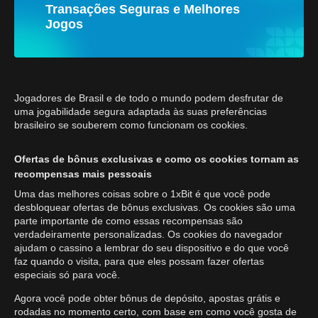
Transações Seguras e Melhores
Jogos
Jogadores de Brasil e de todo o mundo podem desfrutar de
uma jogabilidade segura adaptada às suas preferências
brasileiro se souberem como funcionam os cookies.
Ofertas de bônus exclusivas e como os cookies tornam as
recompensas mais pessoais
Uma das melhores coisas sobre o 1xBit é que você pode
desbloquear ofertas de bônus exclusivas. Os cookies são uma
parte importante de como essas recompensas são
verdadeiramente personalizadas. Os cookies do navegador
ajudam o cassino a lembrar do seu dispositivo e do que você
faz quando o visita, para que eles possam fazer ofertas
especiais só para você.
Agora você pode obter bônus de depósito, apostas grátis e
rodadas no momento certo, com base em como você gosta de