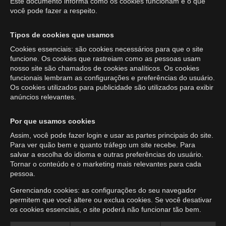
Este documento informa como os cookies funcionam e o que
você pode fazer a respeito.
Tipos de cookies que usamos
Cookies essenciais: são cookies necessários para que o site
funcione. Os cookies que rastreiam como as pessoas usam
nosso site são chamados de cookies analíticos. Os cookies
funcionais lembram as configurações e preferências do usuário.
Os cookies utilizados para publicidade são utilizados para exibir
anúncios relevantes.
Por que usamos cookies
Assim, você pode fazer login e usar as partes principais do site.
Para ver quão bem e quanto tráfego um site recebe. Para
salvar a escolha do idioma e outras preferências do usuário.
Tornar o conteúdo e o marketing mais relevantes para cada
pessoa.
Gerenciando cookies: as configurações do seu navegador
permitem que você altere ou exclua cookies. Se você desativar
os cookies essenciais, o site poderá não funcionar tão bem.