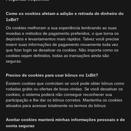
Como os cookies afetam a adição e retirada de dinheiro do
1xBit?
Os cookies melhoram a sua experiência lembrando as suas
moedas e métodos de pagamento preferidos, o que torna os
depósitos e levantamentos mais rápidos. Talvez você precise
inserir suas informações de pagamento novamente toda vez
que fizer login se desativar os cookies. Não importa como os
cookies sejam definidos, todas as transações ainda são
seguras.
Preciso de cookies para usar bônus no 1xBit?
Existem cookies que controlam se você pode obter bônus como
rodadas grátis ou ofertas de boas-vindas. Se você desativar os
cookies, o sistema poderá não conseguir reconhecer sua
participação e lhe dar os bônus corretos. Mantenha os cookies
ativados para acessar totalmente os termos do bônus.
Aceitar cookies manterá minhas informações pessoais e de
conta seguras