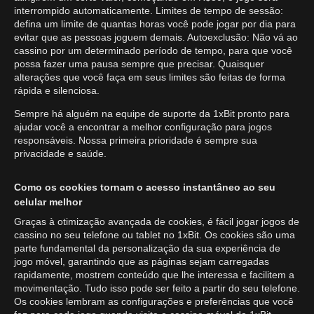
interrompido automaticamente. Limites de tempo de sessão:
defina um limite de quantas horas você pode jogar por dia para
evitar que as pessoas joguem demais. Autoexclusão: Não vá ao
cassino por um determinado período de tempo, para que você
possa fazer uma pausa sempre que precisar. Quaisquer
alterações que você faça em seus limites são feitas de forma
rápida e silenciosa.
Sempre há alguém na equipe de suporte da 1xBit pronto para
ajudar você a encontrar a melhor configuração para jogos
responsáveis. Nossa primeira prioridade é sempre sua
privacidade e saúde.
Como os cookies tornam o acesso instantâneo ao seu
celular melhor
Graças à otimização avançada de cookies, é fácil jogar jogos de
cassino no seu telefone ou tablet no 1xBit. Os cookies são uma
parte fundamental da personalização da sua experiência de
jogo móvel, garantindo que as páginas sejam carregadas
rapidamente, mostrem conteúdo que lhe interessa e facilitem a
movimentação. Tudo isso pode ser feito a partir do seu telefone.
Os cookies lembram as configurações e preferências que você