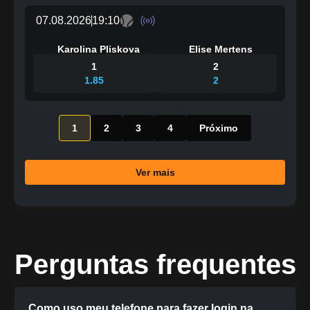
07.08.2026
19:10
Karolina Pliskova
Elise Mertens
1
2
1.85
2
1
2
3
4
Próximo
Ver mais
Perguntas frequentes
Como uso meu telefone para fazer login na