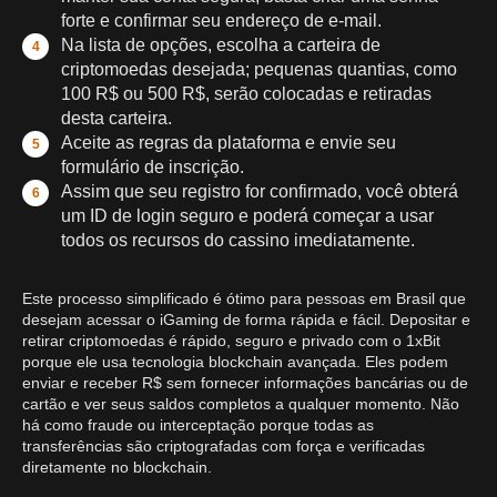
forte e confirmar seu endereço de e-mail.
Na lista de opções, escolha a carteira de
criptomoedas desejada; pequenas quantias, como
100 R$ ou 500 R$, serão colocadas e retiradas
desta carteira.
Aceite as regras da plataforma e envie seu
formulário de inscrição.
Assim que seu registro for confirmado, você obterá
um ID de login seguro e poderá começar a usar
todos os recursos do cassino imediatamente.
Este processo simplificado é ótimo para pessoas em Brasil que
desejam acessar o iGaming de forma rápida e fácil. Depositar e
retirar criptomoedas é rápido, seguro e privado com o 1xBit
porque ele usa tecnologia blockchain avançada. Eles podem
enviar e receber R$ sem fornecer informações bancárias ou de
cartão e ver seus saldos completos a qualquer momento. Não
há como fraude ou interceptação porque todas as
transferências são criptografadas com força e verificadas
diretamente no blockchain.