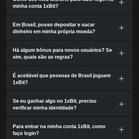
minha conta 1xBit?
Em Brasil, posso depositar e sacar
dinheiro em minha própria moeda?
Há algum bônus para novos usuários? Se
sim, quais são as regras?
É aceitável que pessoas de Brasil joguem
1xBit?
Se eu ganhar algo no 1xBit, preciso
verificar minha identidade?
Para entrar na minha conta 1xBit, como
faço login?