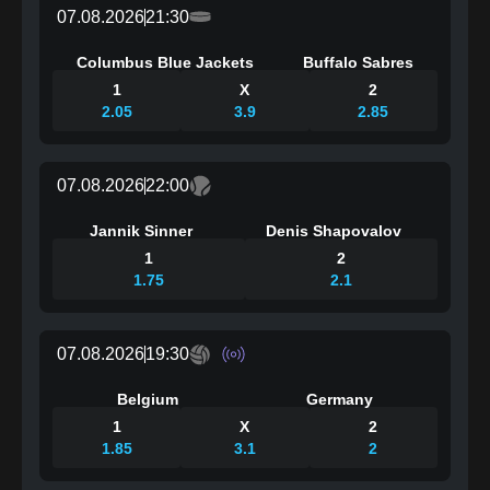
07.08.2026
21:30
Columbus Blue Jackets
Buffalo Sabres
1
X
2
2.05
3.9
2.85
07.08.2026
22:00
Jannik Sinner
Denis Shapovalov
1
2
1.75
2.1
07.08.2026
19:30
Belgium
Germany
1
X
2
1.85
3.1
2