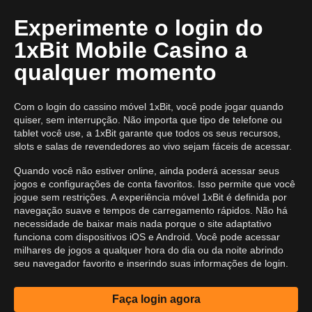
Experimente o login do
1xBit Mobile Casino a
qualquer momento
Com o login do cassino móvel 1xBit, você pode jogar quando
quiser, sem interrupção. Não importa que tipo de telefone ou
tablet você use, a 1xBit garante que todos os seus recursos,
slots e salas de revendedores ao vivo sejam fáceis de acessar.
Quando você não estiver online, ainda poderá acessar seus
jogos e configurações de conta favoritos. Isso permite que você
jogue sem restrições. A experiência móvel 1xBit é definida por
navegação suave e tempos de carregamento rápidos. Não há
necessidade de baixar mais nada porque o site adaptativo
funciona com dispositivos iOS e Android. Você pode acessar
milhares de jogos a qualquer hora do dia ou da noite abrindo
seu navegador favorito e inserindo suas informações de login.
Faça login agora