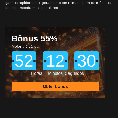
ganhos rapidamente, geralmente em minutos para os métodos
de criptomoeda mais populares.
Bônus 55%
A oferta é válida:
52
12
28
Horas
Minutos
Segundos
Obter bônus