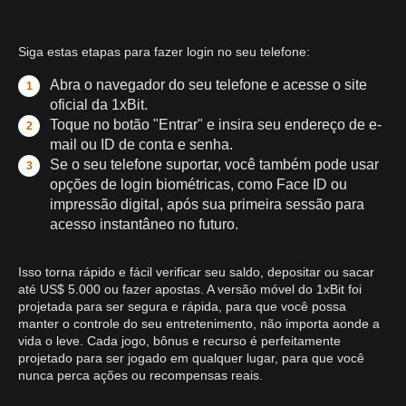
Siga estas etapas para fazer login no seu telefone:
Abra o navegador do seu telefone e acesse o site
oficial da 1xBit.
Toque no botão "Entrar" e insira seu endereço de e-
mail ou ID de conta e senha.
Se o seu telefone suportar, você também pode usar
opções de login biométricas, como Face ID ou
impressão digital, após sua primeira sessão para
acesso instantâneo no futuro.
Isso torna rápido e fácil verificar seu saldo, depositar ou sacar
até US$ 5.000 ou fazer apostas. A versão móvel do 1xBit foi
projetada para ser segura e rápida, para que você possa
manter o controle do seu entretenimento, não importa aonde a
vida o leve. Cada jogo, bônus e recurso é perfeitamente
projetado para ser jogado em qualquer lugar, para que você
nunca perca ações ou recompensas reais.