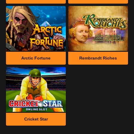
Arctic Fortune
Rembrandt Riches
Cricket Star