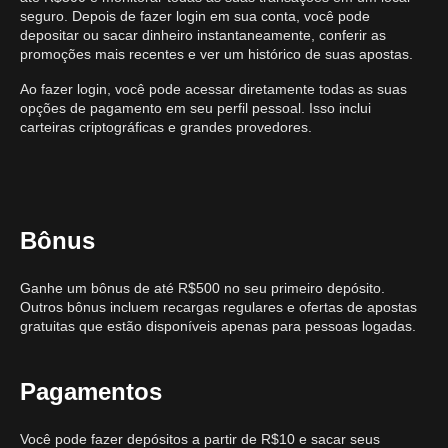
seguro. Depois de fazer login em sua conta, você pode
depositar ou sacar dinheiro instantaneamente, conferir as
promoções mais recentes e ver um histórico de suas apostas.
Ao fazer login, você pode acessar diretamente todas as suas
opções de pagamento em seu perfil pessoal. Isso inclui
carteiras criptográficas e grandes provedores.
Bônus
Ganhe um bônus de até R$500 no seu primeiro depósito.
Outros bônus incluem recargas regulares e ofertas de apostas
gratuitas que estão disponíveis apenas para pessoas logadas.
Pagamentos
Você pode fazer depósitos a partir de R$10 e sacar seus