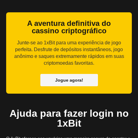
A aventura definitiva do
cassino criptográfico
Junte-se ao 1xBit para uma experiência de jogo
perfeita. Desfrute de depósitos instantâneos, jogo
anônimo e saques extremamente rápidos em suas
criptomoedas favoritas.
Jogue agora!
Ajuda para fazer login no
1xBit